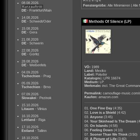
08.08.2026
Fenstergröße:
Alle Minimieren
|
Alle
Kurzauftritt
DE
- Frankfurt/Main
14.08.2026
DE
- Schwedt/Oder
Methods Of Silence (LP)
15.08.2026
DE
- Gera
21.08.2026
DE
- Schwerin
22.08.2026
DE
- Görlitz
28.08.2026
DE
- Weißenfels
VÖ:
1989
Land:
Mexiko
04.09.2026
Label:
Polydor
Tschechien
- Prag
Katalognr.:
LPR 16674
Medium:
LP
05.09.2026
Merkmale:
incl. The Great Comman
Tschechien
- Brno
Permalink:
camouflage-music.com/
07.09.2026
Kaufen:
amazon.com
Slowakei
- Pezinok
15.10.2026
01.
One Fine Day
(4:35)
Litauen
- Vilnius
02.
Love is a Shield
(4:42)
16.10.2026
03.
Anyone
(3:45)
Lettland
- Riga
04.
Your Skinhead Is The Dream
(
05.
On Islands
(4:58)
17.10.2026
06.
Feeling Down
(4:10)
Estland
- Tallinn
07.
Sooner Than We Think
(3:50)
18.10.2026
08.
A Picture of Life
(3:40)