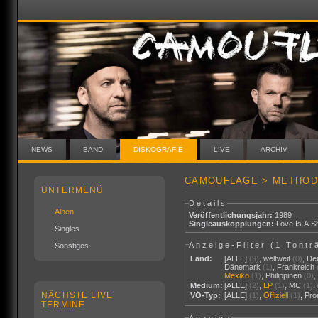
NEWS
BAND
DISKOGRAFIE
LIVE
ARCHIV
CAMOUFLAGE > METHOD
UNTERMENÜ
Details
Alben
Veröffentlichungsjahr:
1989
Singleauskopplungen:
Love Is A Sh
Singles
Anzeige-Filter (
1 Tontr
Sonstiges
Land:
[ALLE]
(9)
,
weltweit
(0)
,
De
Dänemark
(1)
,
Frankreich
Mexiko
(1)
,
Philippinen
(0)
Medium:
[ALLE]
(2)
,
LP
(1)
,
MC
(1)
,
NÄCHSTE LIVE
VÖ-Typ:
[ALLE]
(1)
,
Offiziell
(1)
,
Pr
TERMINE
Anzeige