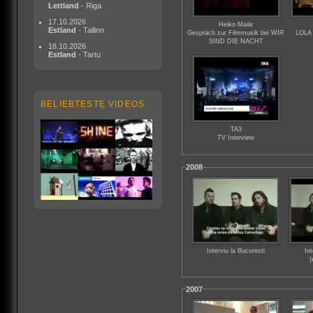
Lettland
- Riga
17.10.2026
Heiko Maile
Estland
- Tallinn
Gespräch zur Filmmusik bei WIR
LOLA 
SIND DIE NACHT
18.10.2026
Estland
- Tartu
BELIEBTESTE VIDEOS
TA3
TV Interview
2008
Interviu la Bucuresti
Int
(
2007