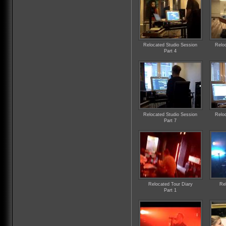
Relocated Studio Session
Relo
Part 4
Relocated Studio Session
Relo
Part 7
Relocated Tour Diary
Re
Part 1