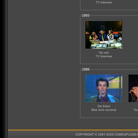
TV Interview
1993
Na und
TV Interview
1989
Die Erben
Bitte nicht nochmal
Tou
COPYRIGHT © 1997-2026 CAMOUFLAGE-