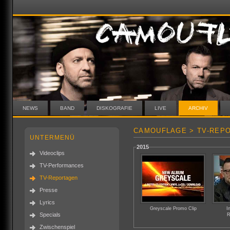
NEWS
BAND
DISKOGRAFIE
LIVE
ARCHIV
CAMOUFLAGE > TV-REP
UNTERMENÜ
2015
Videoclips
TV-Performances
TV-Reportagen
Presse
Lyrics
Greyscale Promo Clip
I
Specials
R
Zwischenspiel