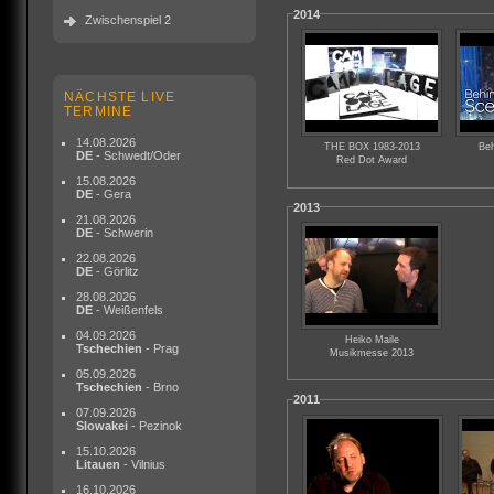
2014
Zwischenspiel 2
NÄCHSTE LIVE
TERMINE
14.08.2026
THE BOX 1983-2013
Be
DE
- Schwedt/Oder
Red Dot Award
15.08.2026
DE
- Gera
2013
21.08.2026
DE
- Schwerin
22.08.2026
DE
- Görlitz
28.08.2026
DE
- Weißenfels
04.09.2026
Heiko Maile
Tschechien
- Prag
Musikmesse 2013
05.09.2026
Tschechien
- Brno
2011
07.09.2026
Slowakei
- Pezinok
15.10.2026
Litauen
- Vilnius
16.10.2026