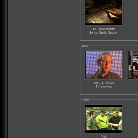
I'll Follow Behind
Sensor Studio Session
2000
Sat.1 17:30 live
TV Interview
1999
TV3