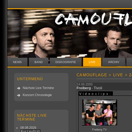
NEWS
BAND
DISKOGRAFIE
LIVE
ARCHIV
CAMOUFLAGE > LIVE > 24
UNTERMENÜ
24.06.2000
Nächste Live Termine
Freiberg
- Tivoli
Videoclips:
Konzert Chronologie
NÄCHSTE LIVE
TERMINE
08.08.2026
Freiberg TV
Kurzauftritt