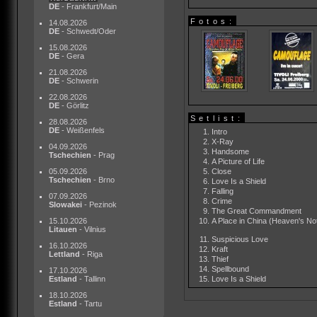
DE
- Frankfurt/Main
Fotos:
14.08.2026
DE
- Schwedt/Oder
15.08.2026
DE
- Gera
21.08.2026
DE
- Schwerin
22.08.2026
DE
- Görlitz
Setlist:
28.08.2026
DE
- Weißenfels
Intro
X-Ray
04.09.2026
Handsome
Tschechien
- Prag
A Picture of Life
Close
05.09.2026
Tschechien
- Brno
Love Is a Shield
Falling
07.09.2026
Crime
Slowakei
- Pezinok
The Great Commandment
A Place in China (Heaven's No
15.10.2026
Litauen
- Vilnius
Suspicious Love
16.10.2026
Kraft
Lettland
- Riga
Thief
Spellbound
17.10.2026
Love Is a Shield
Estland
- Tallinn
18.10.2026
Estland
- Tartu