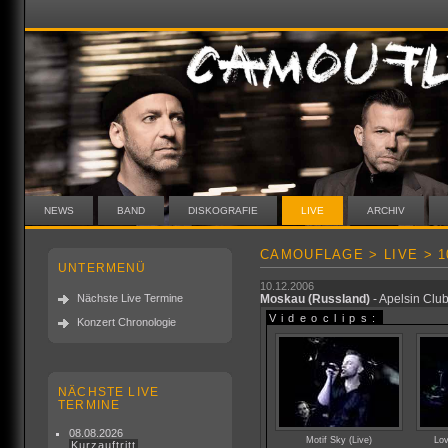
NEWS
BAND
DISKOGRAFIE
LIVE
ARCHIV
CAMOUFLAGE > LIVE > 10
UNTERMENÜ
10.12.2006
Nächste Live Termine
Moskau
(Russland)
- Apelsin Clu
Videoclips:
Konzert Chronologie
NÄCHSTE LIVE
TERMINE
08.08.2026
Motif Sky (Live)
Lov
Kurzauftritt