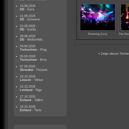
15.08.2026
DE
- Gera
21.08.2026
DE
- Schwerin
22.08.2026
DE
- Görlitz
Dreaming (Live)
The Gre
28.08.2026
DE
- Weißenfels
04.09.2026
Tschechien
- Prag
» Zeige diesen Termin 
05.09.2026
Tschechien
- Brno
07.09.2026
Slowakei
- Pezinok
15.10.2026
Litauen
- Vilnius
16.10.2026
Lettland
- Riga
17.10.2026
Estland
- Tallinn
18.10.2026
Estland
- Tartu