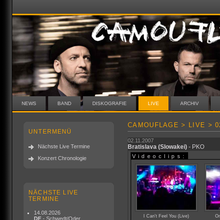
NEWS
BAND
DISKOGRAFIE
LIVE
ARCHIV
CAMOUFLAGE > LIVE > 02
UNTERMENÜ
02.11.2007
Nächste Live Termine
Bratislava
(Slowakei)
- PKO
Videoclips:
Konzert Chronologie
NÄCHSTE LIVE
TERMINE
14.08.2026
I Can't Feel You (Live)
On
DE
- Schwedt/Oder