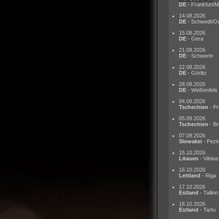
DE
- Frankfurt/M
14.08.2026
DE
- Schwedt/O
15.08.2026
DE
- Gera
21.08.2026
DE
- Schwerin
22.08.2026
DE
- Görlitz
28.08.2026
DE
- Weißenfels
04.09.2026
Tschechien
- Pr
05.09.2026
Tschechien
- Br
07.09.2026
Slowakei
- Pezi
15.10.2026
Litauen
- Vilnius
16.10.2026
Lettland
- Riga
17.10.2026
Estland
- Tallinn
18.10.2026
Estland
- Tartu