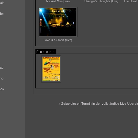
Me And You (Live)
Stranger's Thoughts (Live)
The Great
ain
der
Love is a Shield (Live)
Fotos:
ag
no
nok
» Zeige diesen Termin in der vollständige Live Übersi