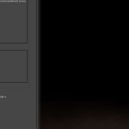
 Commandment (Live)
cht «