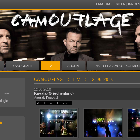
LANGUAGE:
DE
EN
|
IMPRE
DISKOGRAFIE
LIVE
ARCHIV
LINKTR.EE/CAMOUFLAGEMUS
CAMOUFLAGE > LIVE > 12.06.2010
12.06.2010
Termine
Kavala
(Griechenland)
Anorak Festival
logie
Videoclips:
E