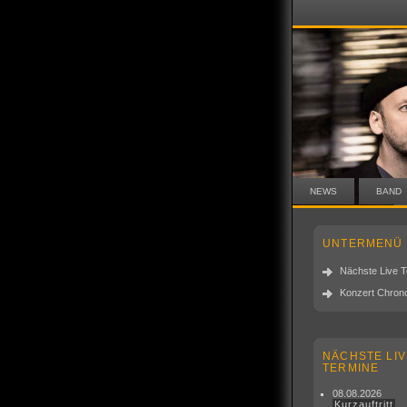
NEWS
BAND
UNTERMENÜ
Nächste Live 
Konzert Chrono
NÄCHSTE LIV
TERMINE
08.08.2026
Kurzauftritt