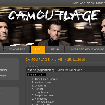
LANGUAGE:
DE
EN
|
IMPRE
DISKOGRAFIE
LIVE
ARCHIV
LINKTR.EE/CAMOUFLAGEMUS
CAMOUFLAGE > LIVE > 25.11.2010
25.11.2010
Termine
Rosario
(Argentinien)
- Salon Metropolitano
Setlist:
logie
They Catch Secrets
We Are Lovers
Dreaming
Perfect
E
Neighbours
Suspicious Love
Handsome
Here She Comes