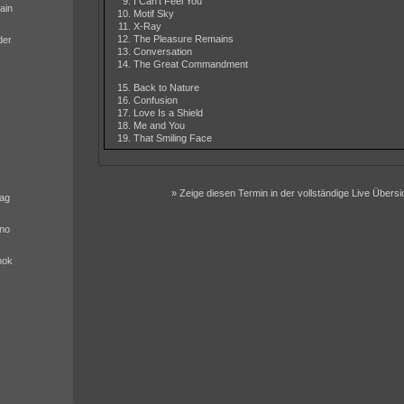
I Can't Feel You
ain
Motif Sky
X-Ray
The Pleasure Remains
der
Conversation
The Great Commandment
Back to Nature
Confusion
Love Is a Shield
Me and You
That Smiling Face
» Zeige diesen Termin in der vollständige Live Übersi
ag
no
nok