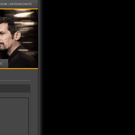
SSUM
|
DATENSCHUTZ
IC