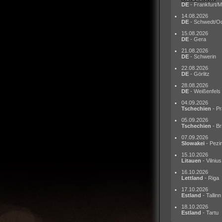
DE
- Frankfurt/M
14.08.2026
DE
- Schwedt/O
15.08.2026
DE
- Gera
21.08.2026
DE
- Schwerin
22.08.2026
DE
- Görlitz
28.08.2026
DE
- Weißenfels
04.09.2026
Tschechien
- Pr
05.09.2026
Tschechien
- Br
07.09.2026
Slowakei
- Pezi
15.10.2026
Litauen
- Vilnius
16.10.2026
Lettland
- Riga
17.10.2026
Estland
- Tallinn
18.10.2026
Estland
- Tartu