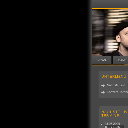
NEWS
BAND
UNTERMENÜ
Nächste Live 
Konzert Chrono
NÄCHSTE LIV
TERMINE
08.08.2026
Kurzauftritt