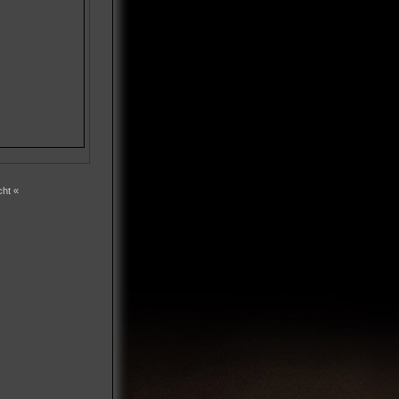
cht «