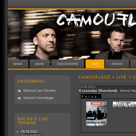
NEWS
BAND
DISKOGRAFIE
LIVE
ARCHIV
CAMOUFLAGE > LIVE > 13
UNTERMENÜ
13.05.2014
Nächste Live Termine
Krasnodar
(Russland)
- Arena Hal
Fotos:
Konzert Chronologie
NÄCHSTE LIVE
TERMINE
08.08.2026
Kurzauftritt