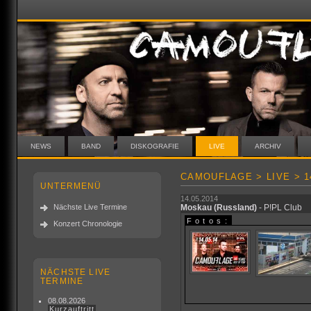
NEWS
BAND
DISKOGRAFIE
LIVE
ARCHIV
CAMOUFLAGE > LIVE > 14
UNTERMENÜ
14.05.2014
Nächste Live Termine
Moskau
(Russland)
- P!PL Club
Fotos:
Konzert Chronologie
NÄCHSTE LIVE
TERMINE
08.08.2026
Kurzauftritt