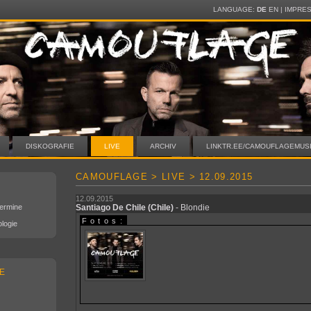
LANGUAGE:
DE
EN
|
IMPRE
DISKOGRAFIE
LIVE
ARCHIV
LINKTR.EE/CAMOUFLAGEMUS
CAMOUFLAGE > LIVE > 12.09.2015
12.09.2015
Termine
Santiago De Chile
(Chile)
- Blondie
Fotos:
logie
E