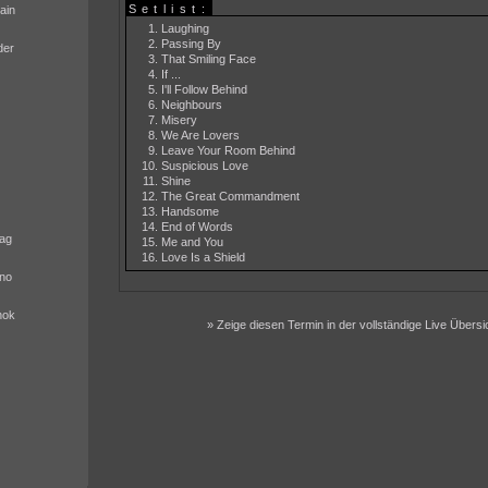
Setlist:
ain
Laughing
Passing By
der
That Smiling Face
If ...
I'll Follow Behind
Neighbours
Misery
We Are Lovers
Leave Your Room Behind
Suspicious Love
Shine
The Great Commandment
Handsome
End of Words
ag
Me and You
Love Is a Shield
no
nok
» Zeige diesen Termin in der vollständige Live Übersi