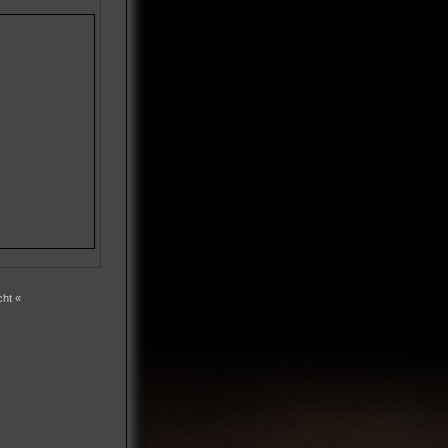
cht «