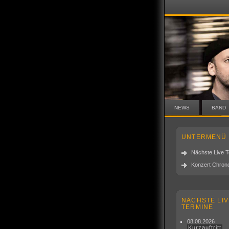
NEWS
BAND
UNTERMENÜ
Nächste Live 
Konzert Chrono
NÄCHSTE LIV
TERMINE
08.08.2026
Kurzauftritt