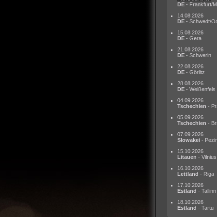
DE
- Frankfurt/M
14.08.2026
DE
- Schwedt/O
15.08.2026
DE
- Gera
21.08.2026
DE
- Schwerin
22.08.2026
DE
- Görlitz
28.08.2026
DE
- Weißenfels
04.09.2026
Tschechien
- Pr
05.09.2026
Tschechien
- Br
07.09.2026
Slowakei
- Pezi
15.10.2026
Litauen
- Vilnius
16.10.2026
Lettland
- Riga
17.10.2026
Estland
- Tallinn
18.10.2026
Estland
- Tartu