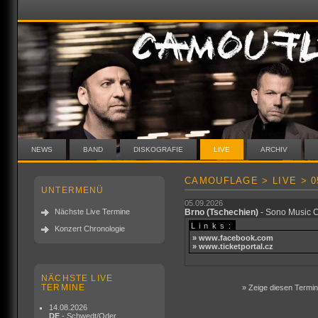
NEWS
BAND
DISKOGRAFIE
LIVE
ARCHIV
CAMOUFLAGE > LIVE > 05
UNTERMENÜ
05.09.2026
Nächste Live Termine
Brno
(Tschechien)
- Sono Music 
Links:
Konzert Chronologie
» www.facebook.com
» www.ticketportal.cz
NÄCHSTE LIVE
TERMINE
» Zeige diesen Termin 
14.08.2026
DE
- Schwedt/Oder