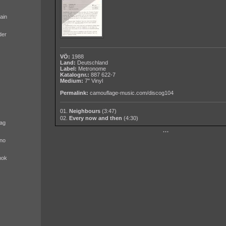
ain
der
VÖ:
1988
Land:
Deutschland
Label:
Metronome
Katalognr.:
887 622-7
Medium:
7" Vinyl
Permalink:
camouflage-music.com/discog104
01.
Neighbours
(3:47)
02.
Every now and then
(4:30)
ag
···
no
nok