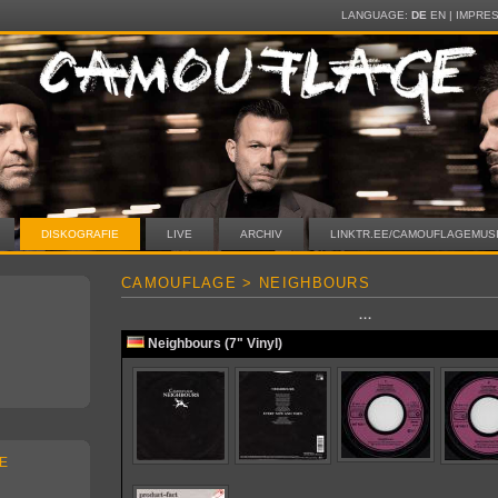
LANGUAGE:
DE
EN
|
IMPRE
DISKOGRAFIE
LIVE
ARCHIV
LINKTR.EE/CAMOUFLAGEMUS
CAMOUFLAGE > NEIGHBOURS
···
Neighbours (7" Vinyl)
E