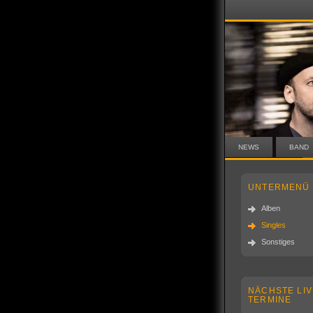
NEWS
BAND
UNTERMENÜ
Alben
Singles
Sonstiges
NÄCHSTE LIV
TERMINE