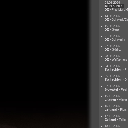
08.08.2026
Kurzauftritt
DE
- Frankfurt/M
14.08.2026
DE
- Schwedt/O
15.08.2026
DE
- Gera
21.08.2026
DE
- Schwerin
22.08.2026
DE
- Görlitz
28.08.2026
DE
- Weißenfels
04.09.2026
Tschechien
- Pr
05.09.2026
Tschechien
- Br
07.09.2026
Slowakei
- Pezi
15.10.2026
Litauen
- Vilnius
16.10.2026
Lettland
- Riga
17.10.2026
Estland
- Tallinn
18.10.2026