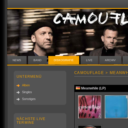
NEWS
BAND
DISKOGRAFIE
LIVE
ARCHIV
CAMOUFLAGE > MEANWH
UNTERMENÜ
Alben
Meanwhile (LP)
Singles
Sonstiges
NÄCHSTE LIVE
TERMINE