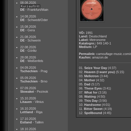
08.08.2026
Kurzauftritt
DE
- Frankfurt/Main
14.08.2026
DE
- Schwedt/Oder
15.08.2026
DE
- Gera
VÖ:
1991
Land:
Deutschland
21.08.2026
Label:
Metronome
DE
- Schwerin
Katalognr.:
849 140-1
Medium:
LP
22.08.2026
DE
- Görlitz
Permalink:
camouflage-music.com/
28.08.2026
Kaufen:
amazon.de
DE
- Weißenfels
04.09.2026
01.
Seize Your Day
(4:37)
Tschechien
- Prag
02.
Heaven (I want you)
(5:15)
03.
Mellotron
(3:44)
05.09.2026
04.
Mother
(4:32)
Tschechien
- Brno
05.
Dad
(5:17)
07.09.2026
06.
These Eyes
(3:41)
Slowakei
- Pezinok
07.
What for
(3:16)
08.
Waiting
(4:50)
15.10.2026
09.
This Day
(3:56)
Litauen
- Vilnius
10.
Handsome
(4:01)
16.10.2026
11.
Bitter Sweet
(4:19)
Lettland
- Riga
12.
Spellbound
(4:45)
17.10.2026
Estland
- Tallinn
18.10.2026