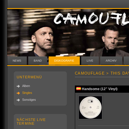
NEWS
BAND
DISKOGRAFIE
LIVE
ARCHIV
CAMOUFLAGE > THIS DA
UNTERMENÜ
Alben
Handsome (12" Vinyl)
Singles
Sonstiges
NÄCHSTE LIVE
TERMINE