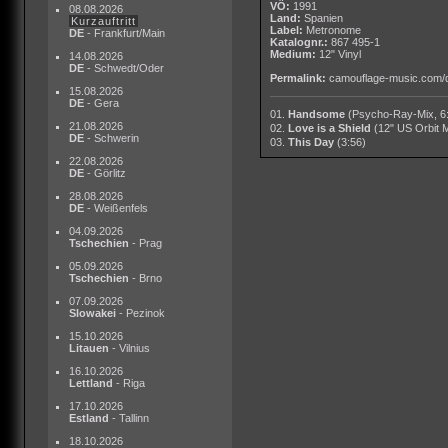
VÖ:
1991
08.08.2026
Land:
Spanien
Kurzauftritt
Label:
Metronome
DE
- Frankfurt/Main
Katalognr.:
867 495-1
Medium:
12" Vinyl
14.08.2026
DE
- Schwedt/Oder
Permalink:
camouflage-music.com/
15.08.2026
DE
- Gera
01.
Handsome
(Psycho-Ray-Mix, 6
21.08.2026
02.
Love is a Shield
(12" US Orbit M
DE
- Schwerin
03.
This Day
(3:56)
22.08.2026
DE
- Görlitz
28.08.2026
DE
- Weißenfels
04.09.2026
Tschechien
- Prag
05.09.2026
Tschechien
- Brno
07.09.2026
Slowakei
- Pezinok
15.10.2026
Litauen
- Vilnius
16.10.2026
Lettland
- Riga
17.10.2026
Estland
- Tallinn
18.10.2026