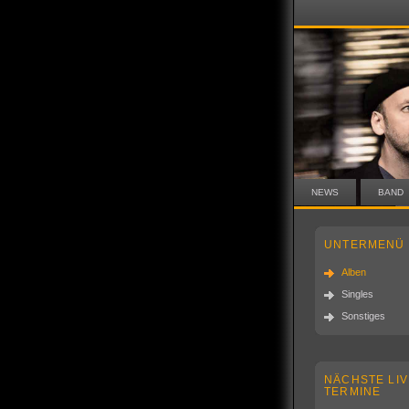
NEWS
BAND
UNTERMENÜ
Alben
Singles
Sonstiges
NÄCHSTE LIV
TERMINE