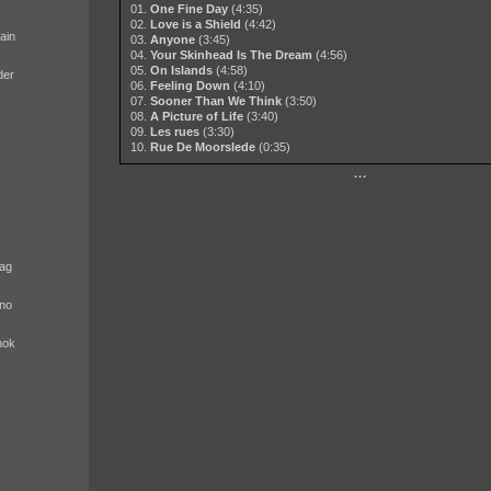
01.
One Fine Day
(4:35)
02.
Love is a Shield
(4:42)
ain
03.
Anyone
(3:45)
04.
Your Skinhead Is The Dream
(4:56)
05.
On Islands
(4:58)
der
06.
Feeling Down
(4:10)
07.
Sooner Than We Think
(3:50)
08.
A Picture of Life
(3:40)
09.
Les rues
(3:30)
10.
Rue De Moorslede
(0:35)
···
ag
no
nok