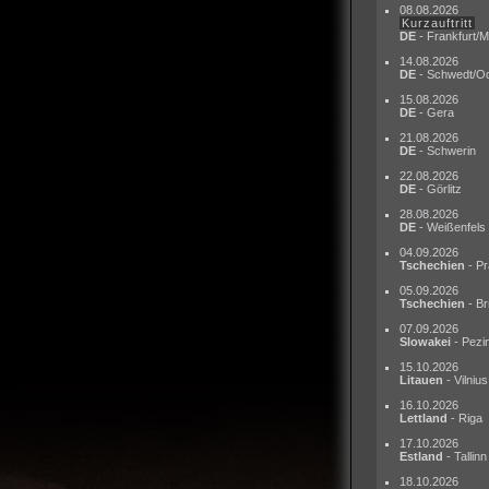
08.08.2026
Kurzauftritt
DE
- Frankfurt/M
14.08.2026
DE
- Schwedt/O
15.08.2026
DE
- Gera
21.08.2026
DE
- Schwerin
22.08.2026
DE
- Görlitz
28.08.2026
DE
- Weißenfels
04.09.2026
Tschechien
- Pr
05.09.2026
Tschechien
- Br
07.09.2026
Slowakei
- Pezi
15.10.2026
Litauen
- Vilnius
16.10.2026
Lettland
- Riga
17.10.2026
Estland
- Tallinn
18.10.2026