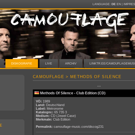
LANGUAGE:
DE
EN
|
IMPRE
DISKOGRAFIE
LIVE
ARCHIV
LINKTR.EE/CAMOUFLAGEMUS
CAMOUFLAGE > METHODS OF SILENCE
···
Methods Of Silence - Club Edition (CD)
VÖ:
1989
Land:
Deutschland
Label:
Metronome
Katalognr.:
65 735 3
Medium:
CD
(Jewel Case)
Merkmale:
Club Edition
E
Permalink:
camouflage-music.com/discog231