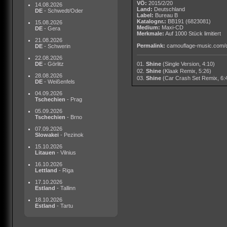
VÖ:
2015/2/20
14.08.2026
Land:
Deutschland
DE
- Schwedt/Oder
Label:
Bureau B
Katalognr.:
BB191 (6823081)
15.08.2026
Medium:
Maxi-CD
DE
- Gera
Merkmale:
Auf 1000 Stück limitiert
21.08.2026
Permalink:
camouflage-music.com/
DE
- Schwerin
22.08.2026
DE
- Görlitz
01.
Shine
(Single Version, 4:10)
02.
Shine
(Klaak Remix, 5:26)
28.08.2026
03.
Shine
(Car Crash Set Remix, 6:
DE
- Weißenfels
04.09.2026
Tschechien
- Prag
05.09.2026
Tschechien
- Brno
07.09.2026
Slowakei
- Pezinok
15.10.2026
Litauen
- Vilnius
16.10.2026
Lettland
- Riga
17.10.2026
Estland
- Tallinn
18.10.2026
Estland
- Tartu