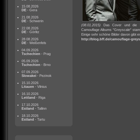
15.08.2026
DE
- Gera
21.08.2026
DE
- Schwerin
(08.01.2015)
Das Cover und die Fo
22.08.2026
Camouflage Albums "Greyscale" stamm
DE
- Görlitz
Einige sehr schöne Bilder davon gibt es
http://blog.bff.de/camouflage-greys
28.08.2026
DE
- Weißenfels
04.09.2026
Tschechien
- Prag
05.09.2026
Tschechien
- Brno
07.09.2026
Slowakei
- Pezinok
15.10.2026
Litauen
- Vilnius
16.10.2026
Lettland
- Riga
17.10.2026
Estland
- Tallinn
18.10.2026
Estland
- Tartu