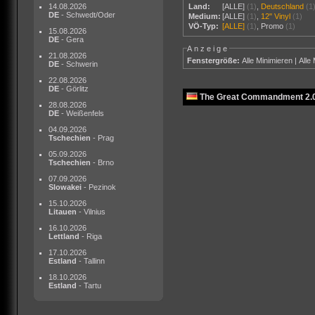
14.08.2026
Land:
[ALLE]
(1)
,
Deutschland
(1
DE
- Schwedt/Oder
Medium:
[ALLE]
(1)
,
12" Vinyl
(1)
VÖ-Typ:
[ALLE]
(1)
,
Promo
(1)
15.08.2026
DE
- Gera
Anzeige
21.08.2026
Fenstergröße:
Alle Minimieren
|
Alle
DE
- Schwerin
22.08.2026
DE
- Görlitz
The Great Commandment 2.0 
28.08.2026
DE
- Weißenfels
04.09.2026
Tschechien
- Prag
05.09.2026
Tschechien
- Brno
07.09.2026
Slowakei
- Pezinok
15.10.2026
Litauen
- Vilnius
16.10.2026
Lettland
- Riga
17.10.2026
Estland
- Tallinn
18.10.2026
Estland
- Tartu