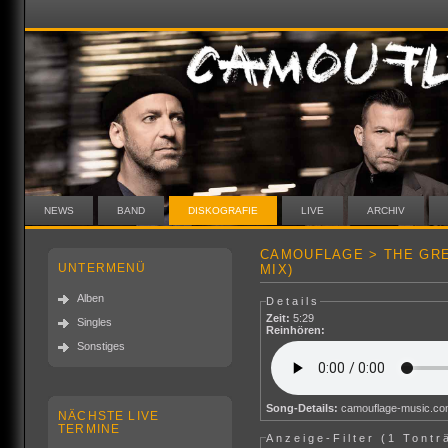
NEWS
BAND
DISKOGRAFIE
LIVE
ARCHIV
CAMOUFLAGE > THE GRE
UNTERMENÜ
MIX)
Alben
Details
Zeit:
5:29
Singles
Reinhören:
Sonstiges
Song-Details:
camouflage-music.c
NÄCHSTE LIVE
TERMINE
Anzeige-Filter (
1 Tontr