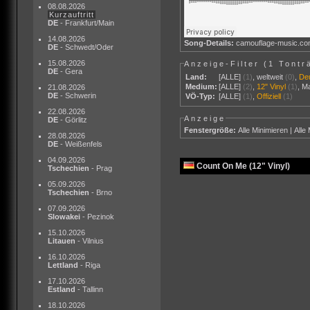
08.08.2026
Kurzauftritt
DE
- Frankfurt/Main
14.08.2026
Song-Details:
camouflage-music.c
DE
- Schwedt/Oder
15.08.2026
Anzeige-Filter (
1 Tontr
DE
- Gera
Land:
[ALLE]
(1)
,
weltweit
(0)
,
De
Medium:
[ALLE]
(2)
,
12" Vinyl
(1)
,
M
21.08.2026
DE
- Schwerin
VÖ-Typ:
[ALLE]
(1)
,
Offiziell
(1)
22.08.2026
Anzeige
DE
- Görlitz
Fenstergröße:
Alle Minimieren
|
Alle
28.08.2026
DE
- Weißenfels
04.09.2026
Count On Me (12" Vinyl)
Tschechien
- Prag
05.09.2026
Tschechien
- Brno
07.09.2026
Slowakei
- Pezinok
15.10.2026
Litauen
- Vilnius
16.10.2026
Lettland
- Riga
17.10.2026
Estland
- Tallinn
18.10.2026