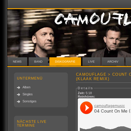
NEWS
BAND
DISKOGRAFIE
LIVE
ARCHIV
CAMOUFLAGE > COUNT O
UNTERMENÜ
(KLAAK REMIX)
Alben
Details
Zeit:
5:18
Singles
Reinhören:
Sonstiges
NÄCHSTE LIVE
TERMINE