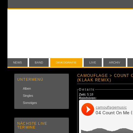
NEWS
BAND
DISKOGRAFIE
LIVE
ARCHIV
CAMOUFLAGE > COUNT O
UNTERMENÜ
(KLAAK REMIX)
Alben
Details
Zeit:
5:18
Singles
Reinhören:
Sonstiges
NÄCHSTE LIVE
TERMINE