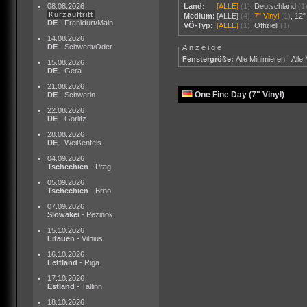
08.08.2026
Land:
[ALLE]
(1)
,
Deutschland
(1
Kurzauftritt
Medium:
[ALLE]
(4)
,
7" Vinyl
(1)
,
12"
DE
- Frankfurt/Main
VÖ-Typ:
[ALLE]
(1)
,
Offiziell
(1)
14.08.2026
DE
- Schwedt/Oder
Anzeige
Fenstergröße:
Alle Minimieren
|
Alle
15.08.2026
DE
- Gera
21.08.2026
One Fine Day (7" Vinyl)
DE
- Schwerin
22.08.2026
DE
- Görlitz
28.08.2026
DE
- Weißenfels
04.09.2026
Tschechien
- Prag
05.09.2026
Tschechien
- Brno
07.09.2026
Slowakei
- Pezinok
15.10.2026
Litauen
- Vilnius
16.10.2026
Lettland
- Riga
17.10.2026
Estland
- Tallinn
18.10.2026