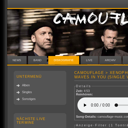
NEWS
BAND
DISKOGRAFIE
LIVE
ARCHIV
CAMOUFLAGE > XENOPHO
UNTERMENÜ
WAVES IN YOU (SINGLE 
Alben
Details
Zeit:
4:53
Singles
Reinhören:
Sonstiges
Song-Details:
camouflage-music.c
NÄCHSTE LIVE
TERMINE
Anzeige-Filter (
1 Tontr