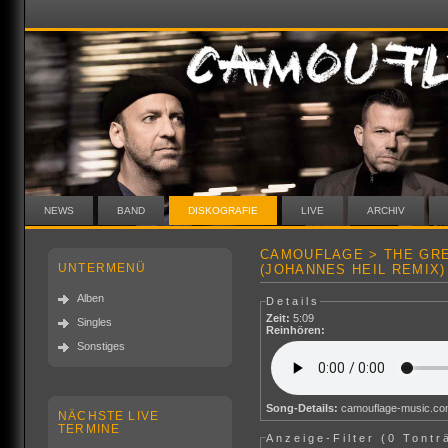
NEWS
BAND
DISKOGRAFIE
LIVE
ARCHIV
CAMOUFLAGE > THE GR
UNTERMENÜ
(JOHANNES HEIL REMIX)
Alben
Details
Zeit:
5:09
Singles
Reinhören:
Sonstiges
Song-Details:
camouflage-music.c
NÄCHSTE LIVE
TERMINE
Anzeige-Filter (
0 Tontr