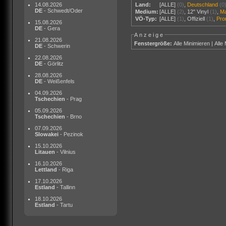
14.08.2026
Land:
[ALLE]
(0)
,
Deutschland
(0
DE
- Schwedt/Oder
Medium:
[ALLE]
(2)
,
12" Vinyl
(1)
,
M
VÖ-Typ:
[ALLE]
(1)
,
Offiziell
(1)
,
Pr
15.08.2026
DE
- Gera
Anzeige
21.08.2026
Fenstergröße:
Alle Minimieren
|
Alle
DE
- Schwerin
22.08.2026
DE
- Görlitz
28.08.2026
DE
- Weißenfels
04.09.2026
Tschechien
- Prag
05.09.2026
Tschechien
- Brno
07.09.2026
Slowakei
- Pezinok
15.10.2026
Litauen
- Vilnius
16.10.2026
Lettland
- Riga
17.10.2026
Estland
- Tallinn
18.10.2026
Estland
- Tartu