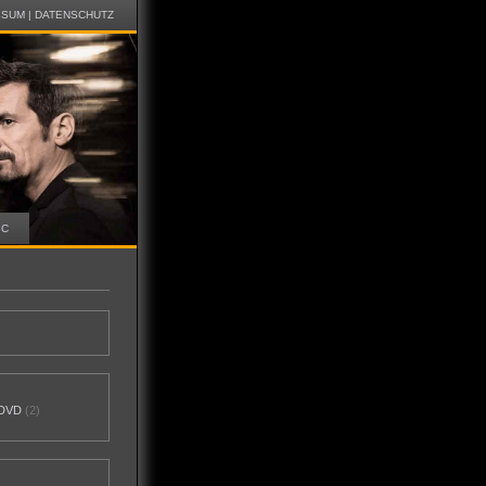
SSUM
|
DATENSCHUTZ
IC
DVD
(2)