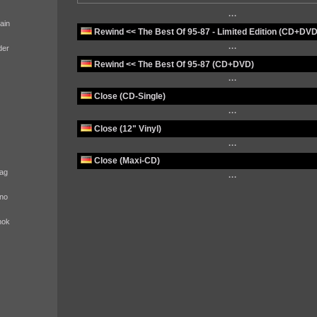
···
ain
Rewind << The Best Of 95-87 - Limited Edition (CD+DVD
···
der
Rewind << The Best Of 95-87 (CD+DVD)
···
Close (CD-Single)
···
Close (12" Vinyl)
···
Close (Maxi-CD)
ag
···
no
nok