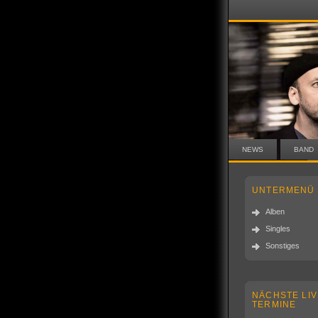
NEWS
BAND
UNTERMENÜ
Alben
Singles
Sonstiges
NÄCHSTE LIV
TERMINE