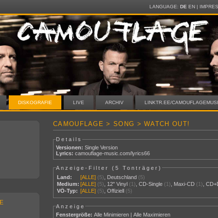
LANGUAGE:
DE
EN
|
IMPRE
DISKOGRAFIE
LIVE
ARCHIV
LINKTR.EE/CAMOUFLAGEMUS
CAMOUFLAGE > SONG > WATCH OUT!
Details
Versionen:
Single Version
Lyrics:
camouflage-music.com/lyrics66
Anzeige-Filter (
5 Tonträger
)
Land:
[ALLE]
(5)
,
Deutschland
(5)
Medium:
[ALLE]
(5)
,
12" Vinyl
(1)
,
CD-Single
(1)
,
Maxi-CD
(1)
,
CD+
VÖ-Typ:
[ALLE]
(5)
,
Offiziell
(5)
E
Anzeige
Fenstergröße:
Alle Minimieren
|
Alle Maximieren