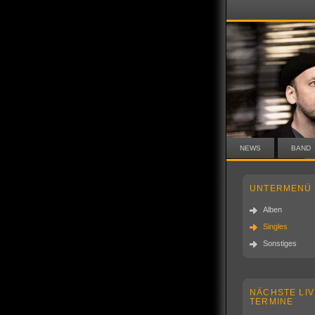
NEWS
BAND
UNTERMENÜ
Alben
Singles
Sonstiges
NÄCHSTE LIV
TERMINE