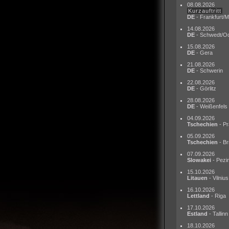
08.08.2026
Kurzauftritt
DE
- Frankfurt/M
14.08.2026
DE
- Schwedt/O
15.08.2026
DE
- Gera
21.08.2026
DE
- Schwerin
22.08.2026
DE
- Görlitz
28.08.2026
DE
- Weißenfels
04.09.2026
Tschechien
- Pr
05.09.2026
Tschechien
- Br
07.09.2026
Slowakei
- Pezi
15.10.2026
Litauen
- Vilnius
16.10.2026
Lettland
- Riga
17.10.2026
Estland
- Tallinn
18.10.2026