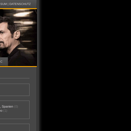
SSUM
|
DATENSCHUTZ
IC
)
,
Spanien
(0)
eo
(1)