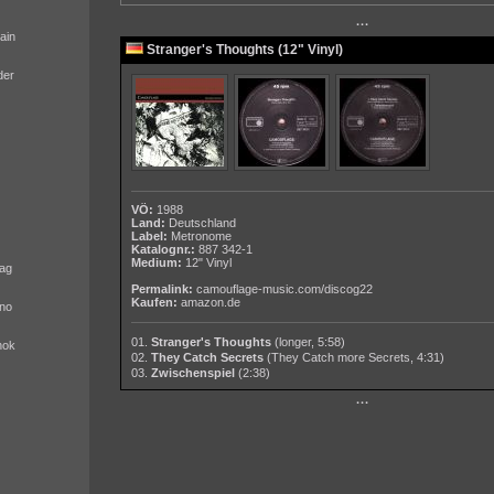
···
ain
Stranger's Thoughts (12" Vinyl)
der
VÖ:
1988
Land:
Deutschland
Label:
Metronome
Katalognr.:
887 342-1
Medium:
12" Vinyl
ag
Permalink:
camouflage-music.com/discog22
Kaufen:
amazon.de
no
01.
Stranger's Thoughts
(longer, 5:58)
nok
02.
They Catch Secrets
(They Catch more Secrets, 4:31)
03.
Zwischenspiel
(2:38)
···