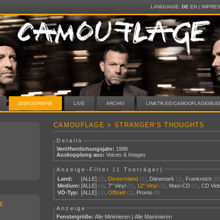
LANGUAGE:
DE
EN
|
IMPRE
DISKOGRAFIE
LIVE
ARCHIV
LINKTR.EE/CAMOUFLAGEMUS
CAMOUFLAGE > STRANGER'S THOUGHTS
Details
Veröffentlichungsjahr:
1988
Auskopplung aus:
Voices & Images
Anzeige-Filter (
1 Tonträger
)
Land:
[ALLE]
(2)
,
Deutschland
(1)
,
Dänemark
(1)
,
Frankreich
(0
Medium:
[ALLE]
(4)
,
7" Vinyl
(1)
,
12" Vinyl
(1)
,
Maxi-CD
(1)
,
CD Vid
VÖ-Typ:
[ALLE]
(1)
,
Offiziell
(1)
,
Promo
(0)
E
Anzeige
Fenstergröße:
Alle Minimieren
|
Alle Maximieren