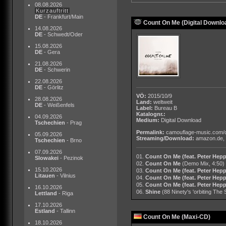
08.08.2026
Kurzauftritt
DE
- Frankfurt/Main
Count On Me (Digital Downlo
14.08.2026
DE
- Schwedt/Oder
15.08.2026
DE
- Gera
21.08.2026
DE
- Schwerin
22.08.2026
DE
- Görlitz
VÖ:
2015/10/9
28.08.2026
Land:
weltweit
DE
- Weißenfels
Label:
Bureau B
Katalognr.:
04.09.2026
Medium:
Digital Download
Tschechien
- Prag
Permalink:
camouflage-music.com/
05.09.2026
Streaming/Download:
amazon.de
,
Tschechien
- Brno
07.09.2026
01.
Count On Me (feat. Peter Hepp
Slowakei
- Pezinok
02.
Count On Me
(Demo Mix, 4:50)
15.10.2026
03.
Count On Me (feat. Peter Hepp
Litauen
- Vilnius
04.
Count On Me (feat. Peter Hepp
05.
Count On Me (feat. Peter Hepp
16.10.2026
06.
Shine
(88 Ninety's 'orbiting The
Lettland
- Riga
17.10.2026
Estland
- Tallinn
Count On Me (Maxi-CD)
18.10.2026