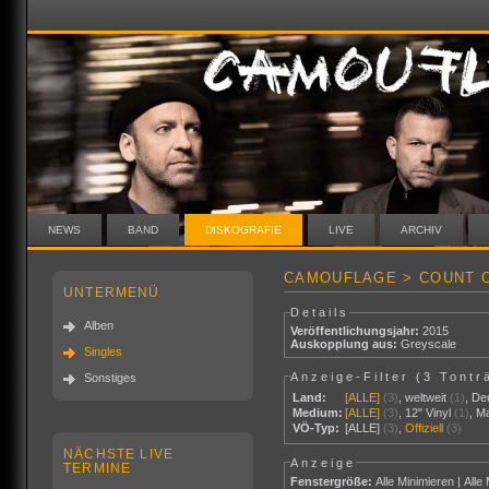
NEWS
BAND
DISKOGRAFIE
LIVE
ARCHIV
CAMOUFLAGE > COUNT 
UNTERMENÜ
Details
Alben
Veröffentlichungsjahr:
2015
Auskopplung aus:
Greyscale
Singles
Anzeige-Filter (
3 Tontr
Sonstiges
Land:
[ALLE]
(3)
,
weltweit
(1)
,
De
Medium:
[ALLE]
(3)
,
12" Vinyl
(1)
,
M
VÖ-Typ:
[ALLE]
(3)
,
Offiziell
(3)
NÄCHSTE LIVE
Anzeige
TERMINE
Fenstergröße:
Alle Minimieren
|
Alle