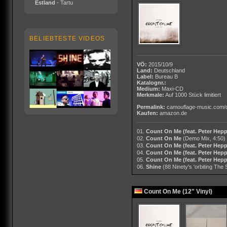
Estland
- Tartu
BELIEBTESTE VIDEOS
VÖ:
2015/10/9
Land:
Deutschland
Label:
Bureau B
Katalognr.:
Medium:
Maxi-CD
Merkmale:
Auf 1000 Stück limitiert
Permalink:
camouflage-music.com/
Kaufen:
amazon.de
01.
Count On Me (feat. Peter Hepp
02.
Count On Me
(Demo Mix, 4:50)
03.
Count On Me (feat. Peter Hepp
04.
Count On Me (feat. Peter Hepp
05.
Count On Me (feat. Peter Hepp
06.
Shine
(88 Ninety's 'orbiting The
Count On Me (12" Vinyl)