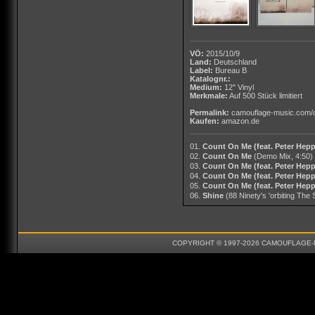
VÖ:
2015/10/9
Land:
Deutschland
Label:
Bureau B
Katalognr.:
Medium:
12" Vinyl
Merkmale:
Auf 500 Stück limitiert
Permalink:
camouflage-music.com/
Kaufen:
amazon.de
01.
Count On Me (feat. Peter Hepp
02.
Count On Me
(Demo Mix, 4:50)
03.
Count On Me (feat. Peter Hepp
04.
Count On Me (feat. Peter Hepp
05.
Count On Me (feat. Peter Hepp
06.
Shine
(88 Ninety's 'orbiting The
COPYRIGHT © 1997-2026 CAMOUFLAGE-