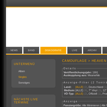
NEWS
BAND
DISKOGRAFIE
LIVE
ARCHIV
CAMOUFLAGE > HEAVEN 
UNTERMENÜ
Details
Alben
Veröffentlichungsjahr:
1991
Auskopplung aus:
Meanwhile
Singles
Anzeige-Filter (
2 Tontr
Sonstiges
Land:
[ALLE]
(2)
,
Deutschland
(1
Medium:
[ALLE]
(9)
,
7" Vinyl
(3)
,
12"
VÖ-Typ:
[ALLE]
(2)
,
Offiziell
(1)
,
Pr
NÄCHSTE LIVE
Anzeige
TERMINE
Fenstergröße:
Alle Minimieren
|
Alle