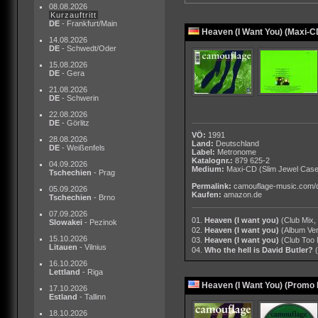
08.08.2026
Kurzauftritt
DE
- Frankfurt/Main
Heaven (I Want You) (Maxi-C
14.08.2026
DE
- Schwedt/Oder
15.08.2026
DE
- Gera
21.08.2026
DE
- Schwerin
22.08.2026
DE
- Görlitz
VÖ:
1991
28.08.2026
Land:
Deutschland
DE
- Weißenfels
Label:
Metronome
Katalognr.:
879 625-2
04.09.2026
Medium:
Maxi-CD
(Slim Jewel Case
Tschechien
- Prag
Permalink:
camouflage-music.com/
05.09.2026
Kaufen:
amazon.de
Tschechien
- Brno
07.09.2026
01.
Heaven (I want you)
(Club Mix,
Slowakei
- Pezinok
02.
Heaven (I want you)
(Album Ver
15.10.2026
03.
Heaven (I want you)
(Club Too 
Litauen
- Vilnius
04.
Who the hell is David Butler?
16.10.2026
Lettland
- Riga
Heaven (I Want You) (Promo
17.10.2026
Estland
- Tallinn
18.10.2026