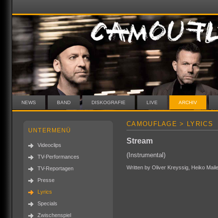
NEWS
BAND
DISKOGRAFIE
LIVE
ARCHIV
CAMOUFLAGE > LYRICS
UNTERMENÜ
Stream
Videoclips
(Instrumental)
TV-Performances
Written by Oliver Kreyssig, Heiko Ma
TV-Reportagen
Presse
Lyrics
Specials
Zwischenspiel