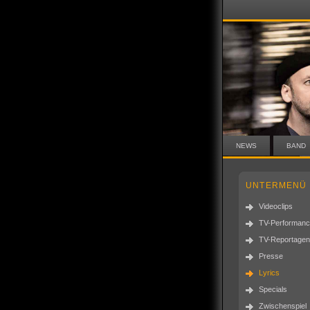
NEWS
BAND
UNTERMENÜ
Videoclips
TV-Performan
TV-Reportagen
Presse
Lyrics
Specials
Zwischenspiel