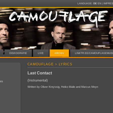
LANGUAGE:
DE
EN
|
IMPRE
DISKOGRAFIE
LIVE
ARCHIV
LINKTR.EE/CAMOUFLAGEMUS
CAMOUFLAGE > LYRICS
Last Contact
(Instrumental)
ces
Written by Oliver Kreyssig, Heiko Maile and Marcus Meyn