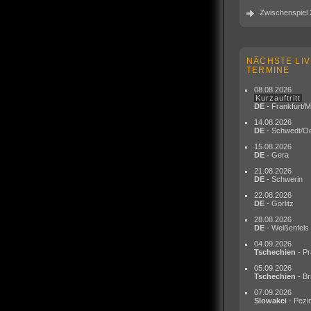
Zwischenspiel 
NÄCHSTE LIV
TERMINE
08.08.2026
Kurzauftritt
DE
- Frankfurt/M
14.08.2026
DE
- Schwedt/O
15.08.2026
DE
- Gera
21.08.2026
DE
- Schwerin
22.08.2026
DE
- Görlitz
28.08.2026
DE
- Weißenfels
04.09.2026
Tschechien
- Pr
05.09.2026
Tschechien
- Br
07.09.2026
Slowakei
- Pezi