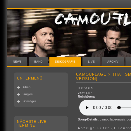
NEWS
BAND
DISKOGRAFIE
LIVE
ARCHIV
CAMOUFLAGE > THAT SMI
UNTERMENÜ
VERSION)
Alben
Details
Zeit:
4:07
Singles
Reinhören:
Sonstiges
Song-Details:
camouflage-music.c
NÄCHSTE LIVE
TERMINE
Anzeige-Filter (
1 Tontr