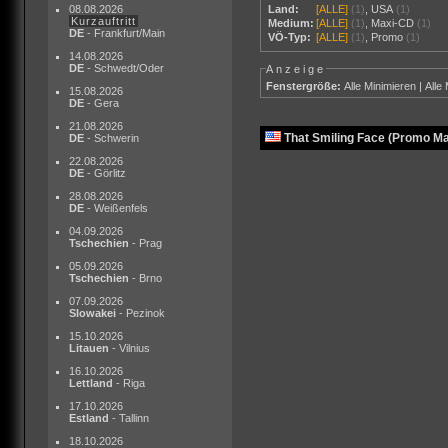
08.08.2026
Land:
[ALLE]
(1)
,
USA
(1)
Kurzauftritt
Medium:
[ALLE]
(1)
,
Maxi-CD
(1)
DE
- Frankfurt/Main
VÖ-Typ:
[ALLE]
(1)
,
Promo
(1)
14.08.2026
DE
- Schwedt/Oder
Anzeige
Fenstergröße:
Alle Minimieren
|
Alle
15.08.2026
DE
- Gera
21.08.2026
That Smiling Face (Promo M
DE
- Schwerin
22.08.2026
DE
- Görlitz
28.08.2026
DE
- Weißenfels
04.09.2026
Tschechien
- Prag
05.09.2026
Tschechien
- Brno
07.09.2026
Slowakei
- Pezinok
15.10.2026
Litauen
- Vilnius
16.10.2026
Lettland
- Riga
17.10.2026
Estland
- Tallinn
18.10.2026