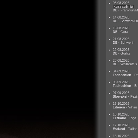
08.08.2026
Kurzauftritt
DE
- Frankfurt/M
14.08.2026
DE
- Schwedt/O
15.08.2026
DE
- Gera
21.08.2026
DE
- Schwerin
22.08.2026
DE
- Görlitz
28.08.2026
DE
- Weißenfels
04.09.2026
Tschechien
- Pr
05.09.2026
Tschechien
- Br
07.09.2026
Slowakei
- Pezi
15.10.2026
Litauen
- Vilnius
16.10.2026
Lettland
- Riga
17.10.2026
Estland
- Tallinn
18.10.2026