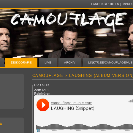
LANGUAGE:
DE
EN
|
IMPRE
DISKOGRAFIE
LIVE
ARCHIV
LINKTR.EE/CAMOUFLAGEMUS
CAMOUFLAGE > LAUGHING (ALBUM VERSION
Details
Zeit:
6:13
Reinhören:
E