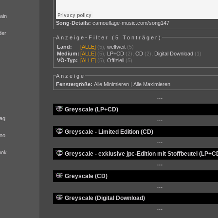
ain
Song-Details:
camouflage-music.com/song147
der
Anzeige-Filter (
5 Tonträger
)
Land:
[ALLE]
(5)
,
weltweit
(5)
Medium:
[ALLE]
(5)
,
LP+CD
(2)
,
CD
(2)
,
Digital Download
(1)
VÖ-Typ:
[ALLE]
(5)
,
Offiziell
(5)
Anzeige
Fenstergröße:
Alle Minimieren
|
Alle Maximieren
···
Greyscale (LP+CD)
ag
···
Greyscale - Limited Edition (CD)
no
···
nok
Greyscale - exklusive jpc-Edition mit Stoffbeutel (LP+C
···
Greyscale (CD)
···
Greyscale (Digital Download)
···