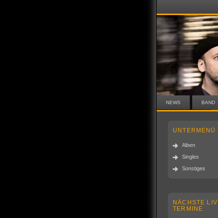
NEWS
BAND
UNTERMENÜ
Alben
Singles
Sonstiges
NÄCHSTE LIV
TERMINE