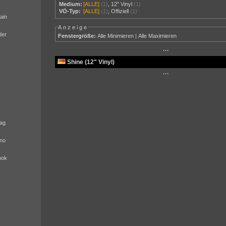
Medium:
[ALLE]
(1)
,
12" Vinyl
(1)
VÖ-Typ:
[ALLE]
(1)
,
Offiziell
(1)
ain
Anzeige
der
Fenstergröße:
Alle Minimieren
|
Alle Maximieren
···
Shine (12" Vinyl)
···
ag
no
nok