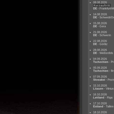
08.08.2026
Kurzauftritt
DE
- Frankfurt/M
14.08.2026
DE
- Schwedt/O
15.08.2026
DE
- Gera
21.08.2026
DE
- Schwerin
22.08.2026
DE
- Görlitz
28.08.2026
DE
- Weißenfels
04.09.2026
Tschechien
- Pr
05.09.2026
Tschechien
- Br
07.09.2026
Slowakei
- Pezi
15.10.2026
Litauen
- Vilnius
16.10.2026
Lettland
- Riga
17.10.2026
Estland
- Tallinn
18.10.2026