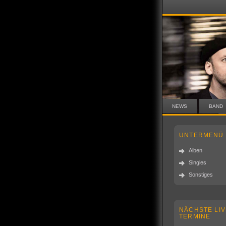
NEWS
BAND
UNTERMENÜ
Alben
Singles
Sonstiges
NÄCHSTE LIV
TERMINE