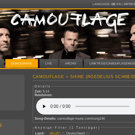
LANGUAGE:
DE
EN
|
IMPRE
DISKOGRAFIE
LIVE
ARCHIV
LINKTR.EE/CAMOUFLAGEMUS
CAMOUFLAGE > SHINE (ROEDELIUS SCHNEID
Details
Zeit:
5:14
Reinhören:
Song-Details:
camouflage-music.com/song146
E
Anzeige-Filter (
1 Tonträger
)
Land:
[ALLE]
(1)
,
Deutschland
(1)