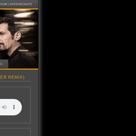
SSUM
|
DATENSCHUTZ
IC
ER REMIX)