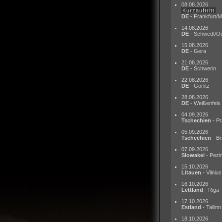
08.08.2026
Kurzauftritt
DE
- Frankfurt/M
14.08.2026
DE
- Schwedt/O
15.08.2026
DE
- Gera
21.08.2026
DE
- Schwerin
22.08.2026
DE
- Görlitz
28.08.2026
DE
- Weißenfels
04.09.2026
Tschechien
- Pr
05.09.2026
Tschechien
- Br
07.09.2026
Slowakei
- Pezi
15.10.2026
Litauen
- Vilnius
16.10.2026
Lettland
- Riga
17.10.2026
Estland
- Tallinn
18.10.2026