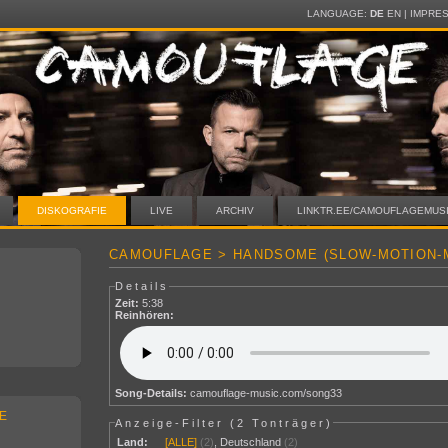
LANGUAGE:
DE
EN
|
IMPRE
DISKOGRAFIE
LIVE
ARCHIV
LINKTR.EE/CAMOUFLAGEMUS
CAMOUFLAGE > HANDSOME (SLOW-MOTION-M
Details
Zeit:
5:38
Reinhören:
Song-Details:
camouflage-music.com/song33
E
Anzeige-Filter (
2 Tonträger
)
Land:
[ALLE]
(2)
,
Deutschland
(2)