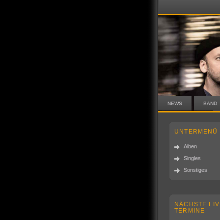
NEWS
BAND
UNTERMENÜ
Alben
Singles
Sonstiges
NÄCHSTE LIV
TERMINE