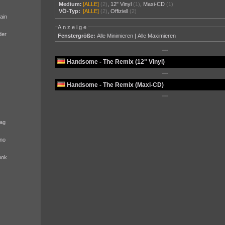
Medium:
[ALLE]
(2)
,
12" Vinyl
(1)
,
Maxi-CD
(1)
VÖ-Typ:
[ALLE]
(2)
,
Offiziell
(2)
ain
Anzeige
der
Fenstergröße:
Alle Minimieren
|
Alle Maximieren
···
Handsome - The Remix (12" Vinyl)
···
Handsome - The Remix (Maxi-CD)
···
ag
no
nok