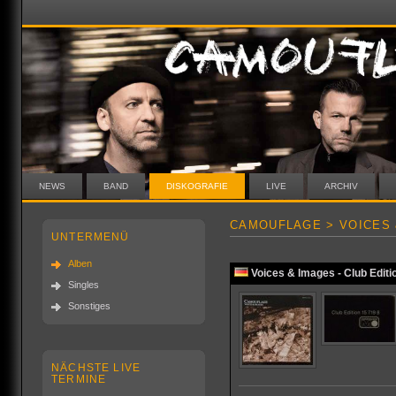
NEWS
BAND
DISKOGRAFIE
LIVE
ARCHIV
CAMOUFLAGE > VOICES 
UNTERMENÜ
Alben
Voices & Images - Club Editi
Singles
Sonstiges
NÄCHSTE LIVE
TERMINE