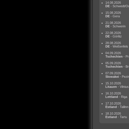
14.08.2026
DE
- Schwedt/O
15.08.2026
DE
- Gera
21.08.2026
DE
- Schwerin
22.08.2026
DE
- Görlitz
28.08.2026
DE
- Weißenfels
04.09.2026
Tschechien
- Pr
05.09.2026
Tschechien
- Br
07.09.2026
Slowakei
- Pezi
15.10.2026
Litauen
- Vilnius
16.10.2026
Lettland
- Riga
17.10.2026
Estland
- Tallinn
18.10.2026
Estland
- Tartu