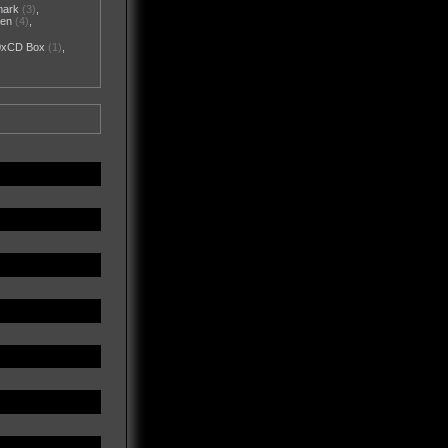
mark
(3)
,
nen
(4)
,
0xCD Box
(1)
,