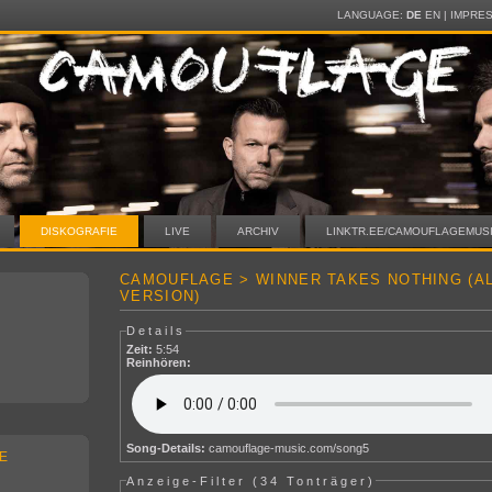
LANGUAGE:
DE
EN
|
IMPRE
DISKOGRAFIE
LIVE
ARCHIV
LINKTR.EE/CAMOUFLAGEMUS
CAMOUFLAGE > WINNER TAKES NOTHING (A
VERSION)
Details
Zeit:
5:54
Reinhören:
Song-Details:
camouflage-music.com/song5
E
Anzeige-Filter (
34 Tonträger
)