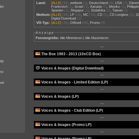
Land:
[ALLE]
(34)
,
weltweit
(1)
,
Deutschland
(9)
,
USA
(7)
,
Däne
der
Frankreich
(1)
,
Israel
(1)
,
Kanada
(2)
,
Mexiko
(1)
,
Philippi
Spanien
(1)
,
Singapur
(1)
,
Südafrika
(2)
,
Taiwan
(1)
Medium:
[ALLE]
(34)
,
LP
(16)
,
MC
(10)
,
CD
(5)
,
CD Longbox
(1)
,
1
Digital Download
(1)
VÖ-Typ:
[ALLE]
(34)
,
Offiziell
(30)
,
Promo
(4)
Anzeige
Fenstergröße:
Alle Minimieren
|
Alle Maximieren
···
The Box 1983 - 2013 (10xCD Box)
ag
···
Voices & Images (Digital Download)
no
···
Voices & Images - Limited Edition (LP)
nok
···
Voices & Images (LP)
···
Voices & Images - Club Edition (LP)
···
Voices & Images (Promo LP)
···
Voices & Images (Promo LP)