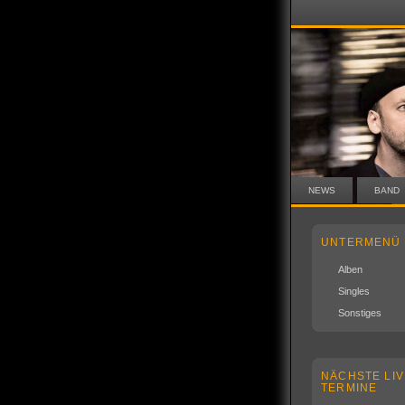
NEWS
BAND
UNTERMENÜ
Alben
Singles
Sonstiges
NÄCHSTE LIV
TERMINE