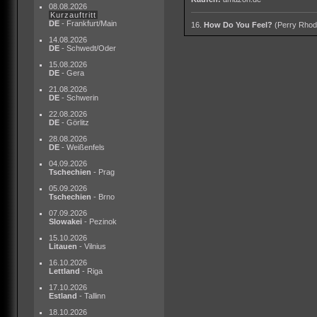
08.08.2026
Kurzauftritt
DE
- Frankfurt/Main
16.
How Do You Feel?
(Perry Rhod
14.08.2026
DE
- Schwedt/Oder
15.08.2026
DE
- Gera
21.08.2026
DE
- Schwerin
22.08.2026
DE
- Görlitz
28.08.2026
DE
- Weißenfels
04.09.2026
Tschechien
- Prag
05.09.2026
Tschechien
- Brno
07.09.2026
Slowakei
- Pezinok
15.10.2026
Litauen
- Vilnius
16.10.2026
Lettland
- Riga
17.10.2026
Estland
- Tallinn
18.10.2026