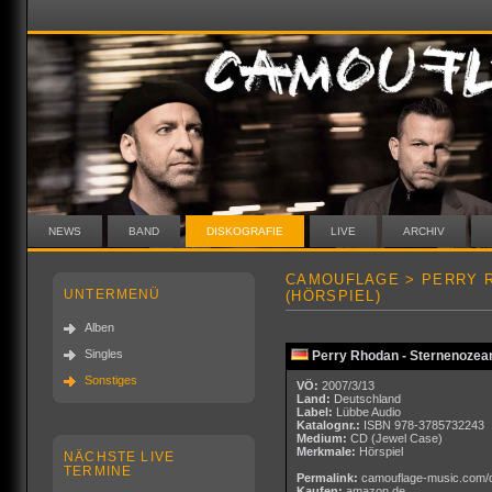
NEWS
BAND
DISKOGRAFIE
LIVE
ARCHIV
CAMOUFLAGE > PERRY 
UNTERMENÜ
(HÖRSPIEL)
Alben
Singles
Perry Rhodan - Sternenozean
Sonstiges
VÖ:
2007/3/13
Land:
Deutschland
Label:
Lübbe Audio
Katalognr.:
ISBN 978-3785732243
Medium:
CD
(Jewel Case)
Merkmale:
Hörspiel
NÄCHSTE LIVE
TERMINE
Permalink:
camouflage-music.com/
Kaufen:
amazon.de