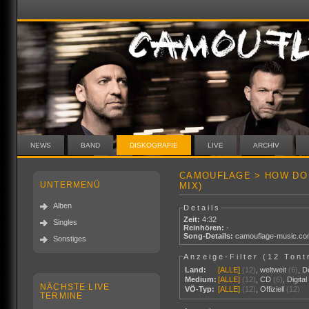
NEWS
BAND
DISKOGRAFIE
LIVE
ARCHIV
CAMOUFLAGE > HOW DO
UNTERMENÜ
MIX)
Alben
Details
Zeit:
4:32
Singles
Reinhören:
-
Song-Details:
camouflage-music.co
Sonstiges
Anzeige-Filter (
12 Tont
Land:
[ALLE]
(12)
,
weltweit
(6)
,
D
Medium:
[ALLE]
(12)
,
CD
(6)
,
Digita
NÄCHSTE LIVE
VÖ-Typ:
[ALLE]
(12)
,
Offiziell
(12)
TERMINE