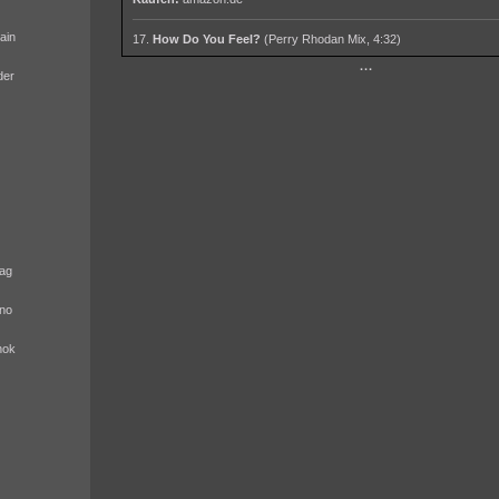
ain
17.
How Do You Feel?
(Perry Rhodan Mix, 4:32)
···
der
ag
no
nok