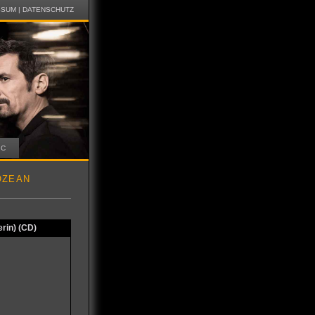
SSUM
|
DATENSCHUTZ
IC
OZEAN
rin) (CD)