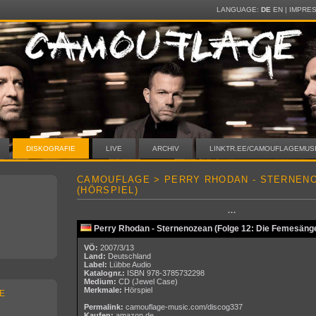
LANGUAGE:
DE
EN
|
IMPRE
DISKOGRAFIE
LIVE
ARCHIV
LINKTR.EE/CAMOUFLAGEMUS
CAMOUFLAGE > PERRY RHODAN - STERNEN
(HÖRSPIEL)
···
Perry Rhodan - Sternenozean (Folge 12: Die Femesänge
VÖ:
2007/3/13
Land:
Deutschland
Label:
Lübbe Audio
Katalognr.:
ISBN 978-3785732298
Medium:
CD
(Jewel Case)
Merkmale:
Hörspiel
E
Permalink:
camouflage-music.com/discog337
Kaufen:
amazon.de