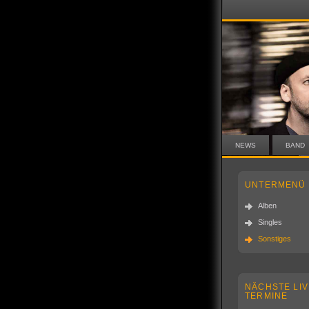
NEWS
BAND
UNTERMENÜ
Alben
Singles
Sonstiges
NÄCHSTE LIV
TERMINE