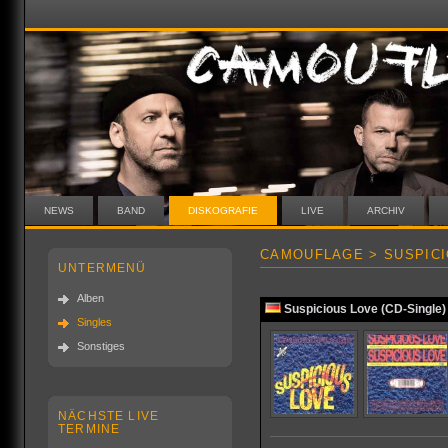
NEWS
BAND
DISKOGRAFIE
LIVE
ARCHIV
CAMOUFLAGE > SUSPIC
UNTERMENÜ
Alben
Suspicious Love (CD-Single)
Singles
Sonstiges
NÄCHSTE LIVE
TERMINE