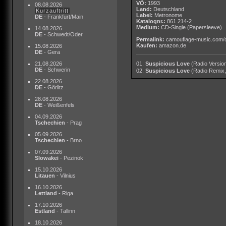
VÖ:
1993
08.08.2026
Land:
Deutschland
Kurzauftritt
Label:
Metronome
DE
- Frankfurt/Main
Katalognr.:
861 214-2
Medium:
CD-Single
(Papersleeve)
14.08.2026
DE
- Schwedt/Oder
Permalink:
camouflage-music.com/
Kaufen:
amazon.de
15.08.2026
DE
- Gera
21.08.2026
01.
Suspicious Love
(Radio Version
DE
- Schwerin
02.
Suspicious Love
(Radio Remix,
22.08.2026
DE
- Görlitz
28.08.2026
DE
- Weißenfels
04.09.2026
Tschechien
- Prag
05.09.2026
Tschechien
- Brno
07.09.2026
Slowakei
- Pezinok
15.10.2026
Litauen
- Vilnius
16.10.2026
Lettland
- Riga
17.10.2026
Estland
- Tallinn
18.10.2026