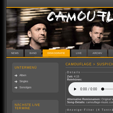
NEWS
BAND
DISKOGRAFIE
LIVE
ARCHIV
CAMOUFLAGE > SUSPICI
UNTERMENÜ
Details
Alben
Zeit:
4:15
Reinhören:
Singles
Sonstiges
Alternative Remixnamen:
Original 
Song-Details:
camouflage-music.c
NÄCHSTE LIVE
TERMINE
Anzeige-Filter (
4 Tontr