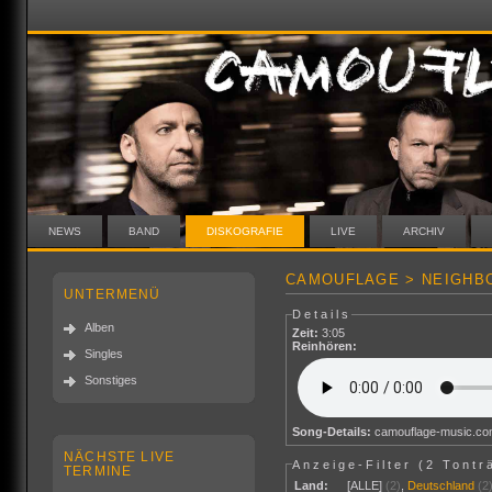
NEWS
BAND
DISKOGRAFIE
LIVE
ARCHIV
CAMOUFLAGE > NEIGHBO
UNTERMENÜ
Details
Alben
Zeit:
3:05
Reinhören:
Singles
Sonstiges
Song-Details:
camouflage-music.c
NÄCHSTE LIVE
Anzeige-Filter (
2 Tontr
TERMINE
Land:
[ALLE]
(2)
,
Deutschland
(2