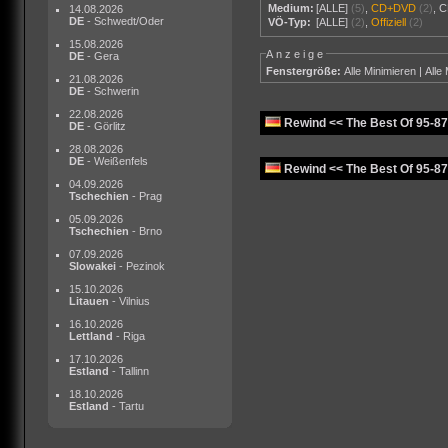
Medium:
[ALLE]
(5)
,
CD+DVD
(2)
,
C
14.08.2026
DE
- Schwedt/Oder
VÖ-Typ:
[ALLE]
(2)
,
Offiziell
(2)
15.08.2026
Anzeige
DE
- Gera
Fenstergröße:
Alle Minimieren
|
Alle
21.08.2026
DE
- Schwerin
22.08.2026
Rewind << The Best Of 95-87
DE
- Görlitz
28.08.2026
DE
- Weißenfels
Rewind << The Best Of 95-8
04.09.2026
Tschechien
- Prag
05.09.2026
Tschechien
- Brno
07.09.2026
Slowakei
- Pezinok
15.10.2026
Litauen
- Vilnius
16.10.2026
Lettland
- Riga
17.10.2026
Estland
- Tallinn
18.10.2026
Estland
- Tartu