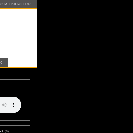
SSUM
|
DATENSCHUTZ
IC
ark
(0)
,