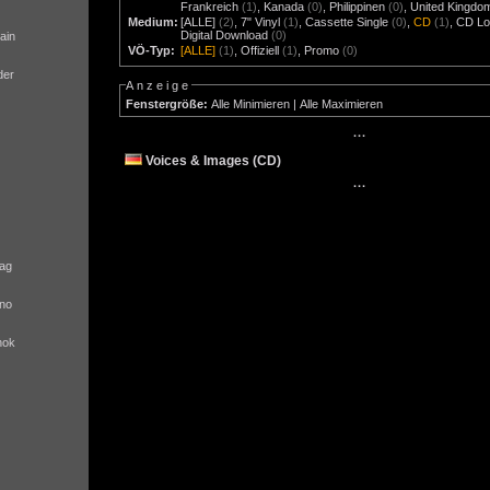
Frankreich
(1)
,
Kanada
(0)
,
Philippinen
(0)
,
United Kingdo
Medium:
[ALLE]
(2)
,
7" Vinyl
(1)
,
Cassette Single
(0)
,
CD
(1)
,
CD Lo
Digital Download
(0)
ain
VÖ-Typ:
[ALLE]
(1)
,
Offiziell
(1)
,
Promo
(0)
der
Anzeige
Fenstergröße:
Alle Minimieren
|
Alle Maximieren
···
Voices & Images (CD)
···
ag
no
nok