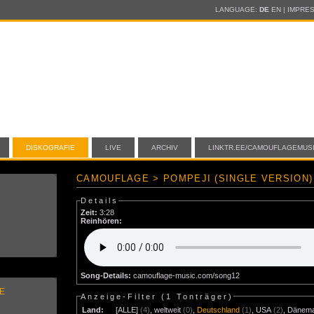
LANGUAGE:
DE
EN
|
IMPRE
DISKOGRAFIE
LIVE
ARCHIV
LINKTR.EE/CAMOUFLAGEMUS
CAMOUFLAGE > POMPEJI (SINGLE VERSION)
Details
Zeit:
3:28
Reinhören:
Song-Details:
camouflage-music.com/song12
E
Anzeige-Filter (
1 Tonträger
)
Land:
[ALLE]
(4)
,
weltweit
(0)
,
Deutschland
(1)
,
USA
(2)
,
Dänem