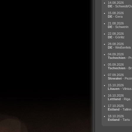
14.08.2026
DE
- Schwedt/O
15.08.2026
DE
- Gera
21.08.2026
DE
- Schwerin
22.08.2026
DE
- Görlitz
28.08.2026
DE
- Weißenfels
04.09.2026
Tschechien
- Pr
05.09.2026
Tschechien
- Br
07.09.2026
Slowakei
- Pezi
15.10.2026
Litauen
- Vilnius
16.10.2026
Lettland
- Riga
17.10.2026
Estland
- Tallinn
18.10.2026
Estland
- Tartu