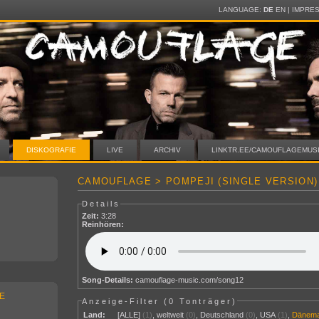
LANGUAGE:
DE
EN
|
IMPRE
DISKOGRAFIE
LIVE
ARCHIV
LINKTR.EE/CAMOUFLAGEMUS
CAMOUFLAGE > POMPEJI (SINGLE VERSION)
Details
Zeit:
3:28
Reinhören:
Song-Details:
camouflage-music.com/song12
E
Anzeige-Filter (
0 Tonträger
)
Land:
[ALLE]
(1)
,
weltweit
(0)
,
Deutschland
(0)
,
USA
(1)
,
Dänem