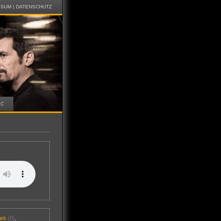
SSUM
|
DATENSCHUTZ
IC
ark
(0)
,