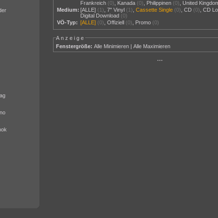
Frankreich
(0)
,
Kanada
(0)
,
Philippinen
(0)
,
United Kingdo
Medium:
[ALLE]
(1)
,
7" Vinyl
(1)
,
Cassette Single
(0)
,
CD
(0)
,
CD Lo
der
Digital Download
(0)
VÖ-Typ:
[ALLE]
(0)
,
Offiziell
(0)
,
Promo
(0)
Anzeige
Fenstergröße:
Alle Minimieren
|
Alle Maximieren
···
ag
no
nok