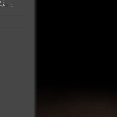
m
(0)
ngbox
(0)
,