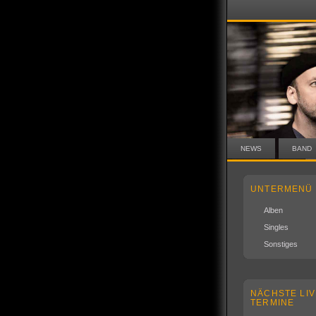
NEWS
BAND
UNTERMENÜ
Alben
Singles
Sonstiges
NÄCHSTE LIV
TERMINE