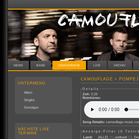
NEWS
BAND
DISKOGRAFIE
LIVE
ARCHIV
CAMOUFLAGE > POMPEJI
UNTERMENÜ
Details
Alben
Zeit:
3:28
Reinhören:
Singles
Sonstiges
Song-Details:
camouflage-music.c
NÄCHSTE LIVE
Anzeige-Filter (
0 Tontr
TERMINE
Land:
[ALLE]
(4)
,
weltweit
(0)
,
De