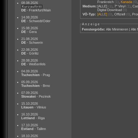
Frankreich
(1)
,
Kanada
(0)
08.08.2026
Medium:
[ALLE]
(1)
,
7" Vinyl
(1)
,
Cas
Kurzauftritt
Digital Download
(0)
DE
- Frankfurt/Main
VÖ-Typ:
[ALLE]
(0)
,
Offiziell
(0)
,
Pr
14.08.2026
DE
- Schwedt/Oder
Anzeige
15.08.2026
Fenstergröße:
Alle Minimieren
|
Alle
DE
- Gera
21.08.2026
DE
- Schwerin
22.08.2026
DE
- Görlitz
28.08.2026
DE
- Weißenfels
04.09.2026
Tschechien
- Prag
05.09.2026
Tschechien
- Brno
07.09.2026
Slowakei
- Pezinok
15.10.2026
Litauen
- Vilnius
16.10.2026
Lettland
- Riga
17.10.2026
Estland
- Tallinn
18.10.2026