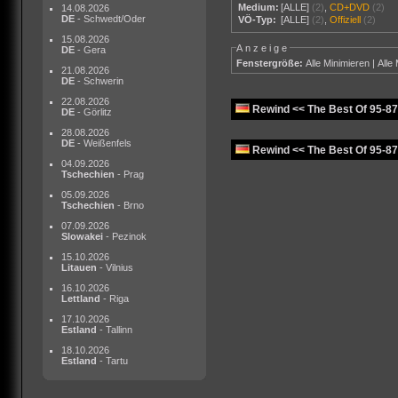
Medium:
[ALLE]
(2)
,
CD+DVD
(2)
14.08.2026
DE
- Schwedt/Oder
VÖ-Typ:
[ALLE]
(2)
,
Offiziell
(2)
15.08.2026
Anzeige
DE
- Gera
Fenstergröße:
Alle Minimieren
|
Alle
21.08.2026
DE
- Schwerin
22.08.2026
Rewind << The Best Of 95-87
DE
- Görlitz
28.08.2026
DE
- Weißenfels
Rewind << The Best Of 95-8
04.09.2026
Tschechien
- Prag
05.09.2026
Tschechien
- Brno
07.09.2026
Slowakei
- Pezinok
15.10.2026
Litauen
- Vilnius
16.10.2026
Lettland
- Riga
17.10.2026
Estland
- Tallinn
18.10.2026
Estland
- Tartu