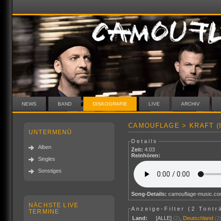
NEWS
BAND
DISKOGRAFIE
LIVE
ARCHIV
CAMOUFLAGE > KRAFT (
UNTERMENÜ
Details
Alben
Zeit:
4:03
Reinhören:
Singles
Sonstiges
Song-Details:
camouflage-music.c
NÄCHSTE LIVE
Anzeige-Filter (
2 Tontr
TERMINE
Land:
[ALLE]
(2)
,
Deutschland
(2