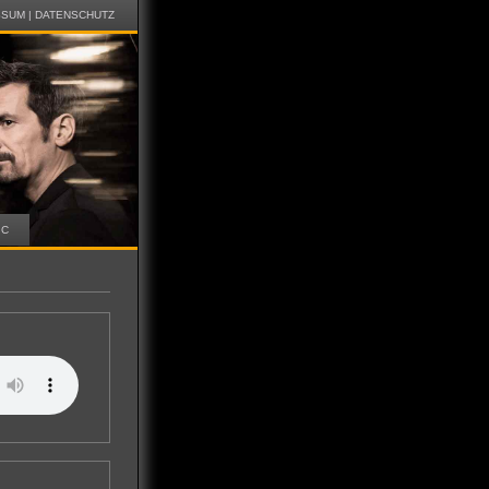
SSUM
|
DATENSCHUTZ
IC