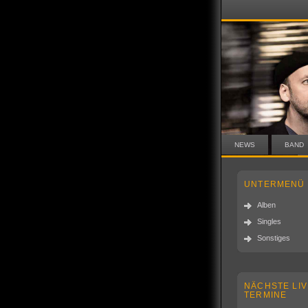
NEWS
BAND
UNTERMENÜ
Alben
Singles
Sonstiges
NÄCHSTE LIV
TERMINE