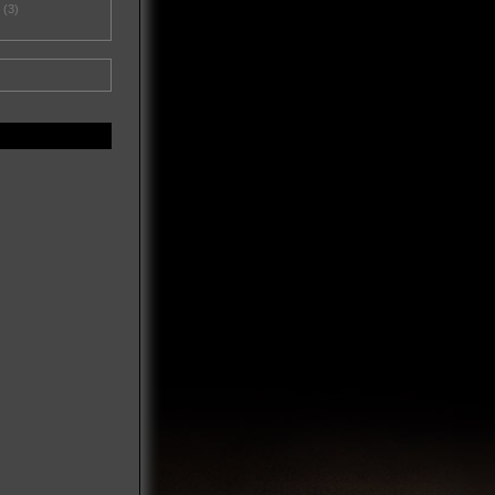
d
(3)