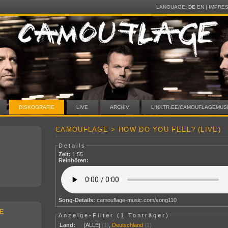
LANGUAGE:
DE
EN
|
IMPRE
DISKOGRAFIE
LIVE
ARCHIV
LINKTR.EE/CAMOUFLAGEMUS
CAMOUFLAGE > HOW DO YOU FEEL? (LIVE)
Details
Zeit:
1:55
Reinhören:
Song-Details:
camouflage-music.com/song110
E
Anzeige-Filter (
1 Tonträger
)
Land:
[ALLE]
(1)
,
Deutschland
(1)