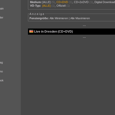
Medium:
[ALLE]
(5)
,
CD+DVD
(1)
,
CD+2xDVD
(1)
,
Digital Downloa
VÖ-Typ:
[ALLE]
(1)
,
Offiziell
(1)
ain
Anzeige
der
Fenstergröße:
Alle Minimieren
|
Alle Maximieren
···
Live in Dresden (CD+DVD)
···
ag
no
nok