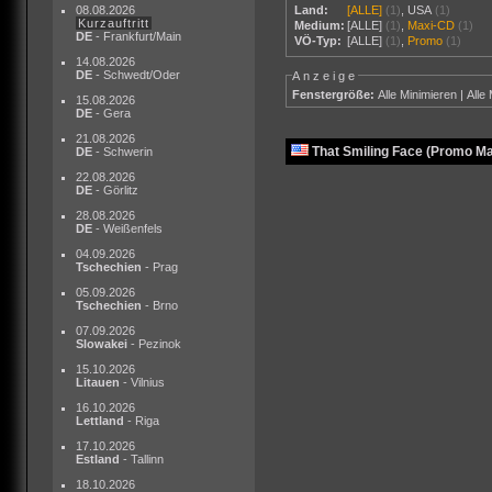
08.08.2026
Land:
[ALLE]
(1)
,
USA
(1)
Kurzauftritt
Medium:
[ALLE]
(1)
,
Maxi-CD
(1)
DE
- Frankfurt/Main
VÖ-Typ:
[ALLE]
(1)
,
Promo
(1)
14.08.2026
DE
- Schwedt/Oder
Anzeige
Fenstergröße:
Alle Minimieren
|
Alle
15.08.2026
DE
- Gera
21.08.2026
That Smiling Face (Promo M
DE
- Schwerin
22.08.2026
DE
- Görlitz
28.08.2026
DE
- Weißenfels
04.09.2026
Tschechien
- Prag
05.09.2026
Tschechien
- Brno
07.09.2026
Slowakei
- Pezinok
15.10.2026
Litauen
- Vilnius
16.10.2026
Lettland
- Riga
17.10.2026
Estland
- Tallinn
18.10.2026