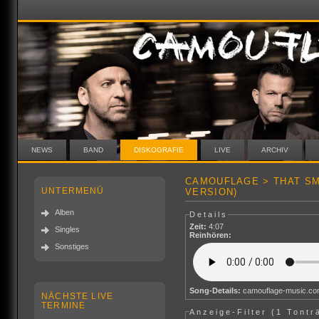
NEWS
BAND
DISKOGRAFIE
LIVE
ARCHIV
CAMOUFLAGE > THAT SMI
UNTERMENÜ
VERSION)
Alben
Details
Zeit:
4:07
Singles
Reinhören:
Sonstiges
Song-Details:
camouflage-music.c
NÄCHSTE LIVE
TERMINE
Anzeige-Filter (
1 Tontr