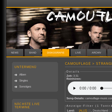
NEWS
BAND
DISKOGRAFIE
LIVE
ARCHIV
CAMOUFLAGE > STRANGE
UNTERMENÜ
Details
Alben
Zeit:
3:31
Reinhören:
Singles
Sonstiges
Song-Details:
camouflage-music.c
NÄCHSTE LIVE
Anzeige-Filter (
1 Tontr
TERMINE
Land:
[ALLE]
(1)
,
Deutschland
(1