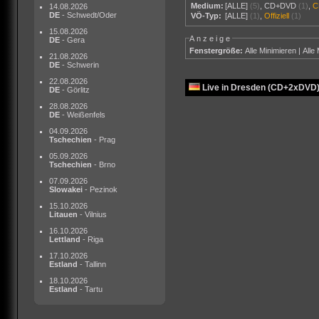
Medium:
[ALLE]
(5)
,
CD+DVD
(1)
,
C
14.08.2026
DE
- Schwedt/Oder
VÖ-Typ:
[ALLE]
(1)
,
Offiziell
(1)
15.08.2026
Anzeige
DE
- Gera
Fenstergröße:
Alle Minimieren
|
Alle
21.08.2026
DE
- Schwerin
22.08.2026
Live in Dresden (CD+2xDVD
DE
- Görlitz
28.08.2026
DE
- Weißenfels
04.09.2026
Tschechien
- Prag
05.09.2026
Tschechien
- Brno
07.09.2026
Slowakei
- Pezinok
15.10.2026
Litauen
- Vilnius
16.10.2026
Lettland
- Riga
17.10.2026
Estland
- Tallinn
18.10.2026
Estland
- Tartu