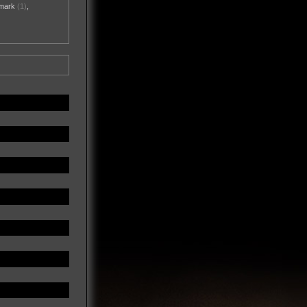
mark
(1)
,