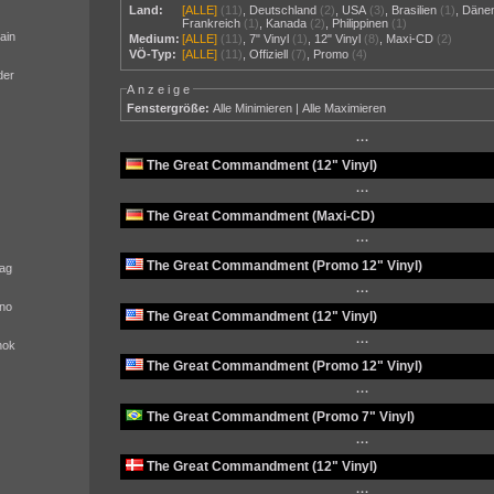
Land:
[ALLE]
(11)
,
Deutschland
(2)
,
USA
(3)
,
Brasilien
(1)
,
Däne
Frankreich
(1)
,
Kanada
(2)
,
Philippinen
(1)
ain
Medium:
[ALLE]
(11)
,
7" Vinyl
(1)
,
12" Vinyl
(8)
,
Maxi-CD
(2)
VÖ-Typ:
[ALLE]
(11)
,
Offiziell
(7)
,
Promo
(4)
der
Anzeige
Fenstergröße:
Alle Minimieren
|
Alle Maximieren
···
The Great Commandment (12" Vinyl)
···
The Great Commandment (Maxi-CD)
···
The Great Commandment (Promo 12" Vinyl)
ag
···
no
The Great Commandment (12" Vinyl)
···
nok
The Great Commandment (Promo 12" Vinyl)
···
The Great Commandment (Promo 7" Vinyl)
···
The Great Commandment (12" Vinyl)
···