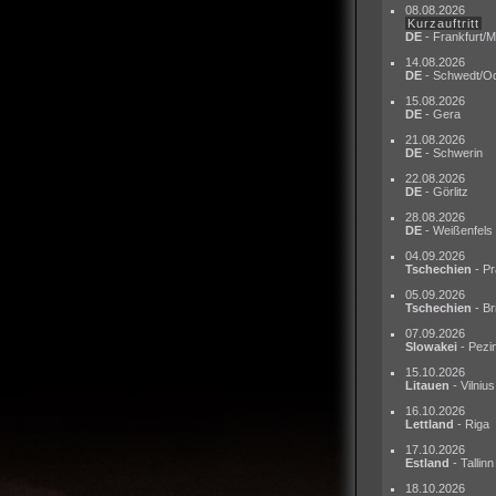
08.08.2026
Kurzauftritt
DE
- Frankfurt/M
14.08.2026
DE
- Schwedt/O
15.08.2026
DE
- Gera
21.08.2026
DE
- Schwerin
22.08.2026
DE
- Görlitz
28.08.2026
DE
- Weißenfels
04.09.2026
Tschechien
- Pr
05.09.2026
Tschechien
- Br
07.09.2026
Slowakei
- Pezi
15.10.2026
Litauen
- Vilnius
16.10.2026
Lettland
- Riga
17.10.2026
Estland
- Tallinn
18.10.2026