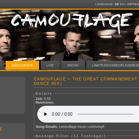
LANGUAGE:
DE
EN
|
IMPRE
DISKOGRAFIE
LIVE
ARCHIV
LINKTR.EE/CAMOUFLAGEMUS
CAMOUFLAGE > THE GREAT COMMANDMENT
DANCE MIX)
Details
Zeit:
5:58
Reinhören:
Song-Details:
camouflage-music.com/song4
E
Anzeige-Filter (
11 Tonträger
)