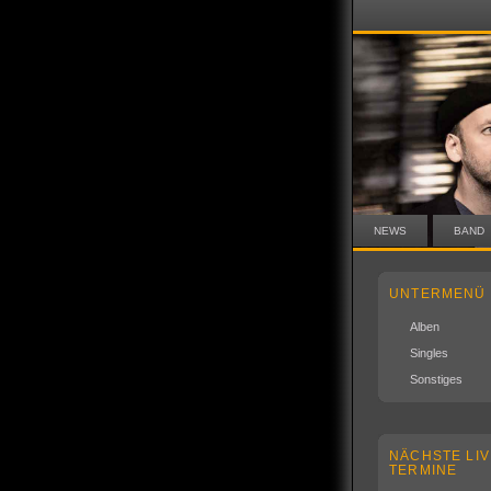
NEWS
BAND
UNTERMENÜ
Alben
Singles
Sonstiges
NÄCHSTE LIV
TERMINE