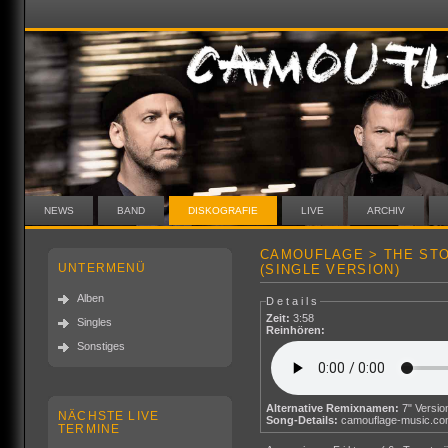
NEWS
BAND
DISKOGRAFIE
LIVE
ARCHIV
CAMOUFLAGE > THE STO
UNTERMENÜ
(SINGLE VERSION)
Alben
Details
Zeit:
3:58
Singles
Reinhören:
Sonstiges
Alternative Remixnamen:
7" Versio
NÄCHSTE LIVE
Song-Details:
camouflage-music.c
TERMINE