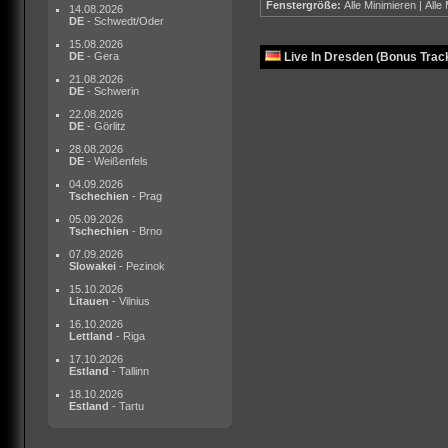
Fenstergröße:
Alle Minimieren
|
Alle
14.08.2026
DE
- Schwedt/Oder
15.08.2026
DE
- Gera
Live In Dresden (Bonus Track
21.08.2026
DE
- Schwerin
22.08.2026
DE
- Görlitz
28.08.2026
DE
- Weißenfels
04.09.2026
Tschechien
- Prag
05.09.2026
Tschechien
- Brno
07.09.2026
Slowakei
- Pezinok
15.10.2026
Litauen
- Vilnius
16.10.2026
Lettland
- Riga
17.10.2026
Estland
- Tallinn
18.10.2026
Estland
- Tartu