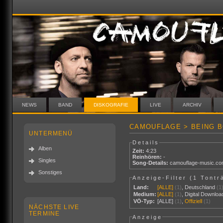
NEWS
BAND
DISKOGRAFIE
LIVE
ARCHIV
CAMOUFLAGE > BEING BO
UNTERMENÜ
Details
Alben
Zeit:
4:23
Reinhören:
-
Singles
Song-Details:
camouflage-music.c
Sonstiges
Anzeige-Filter (
1 Tontr
Land:
[ALLE]
(1)
,
Deutschland
(1
Medium:
[ALLE]
(1)
,
Digital Downloa
VÖ-Typ:
[ALLE]
(1)
,
Offiziell
(1)
NÄCHSTE LIVE
TERMINE
Anzeige